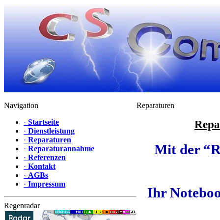
Navigation
Reparaturen
·
Startseite
Repa
·
Dienstleistung
·
Reparaturen
Mit der “
·
Reparaturannahme
·
Referenzen
·
Kontakt
·
AGBs
·
Impressum
Ihr Notebook
Regenradar