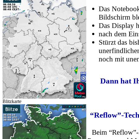
Das Notebook 
Bildschirm bl
Das Display ha
nach dem Eins
Stürzt das bi
unerfindliche
noch mit unen
Dann hat I
Blitzkarte
“Reflow”-Techn
Beim “Reflow”-L